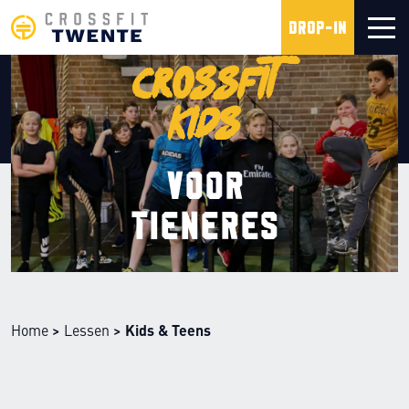
Drop-in
CrossFit
Kids
Voor
tieneres
Home
>
Lessen
>
Kids & Teens